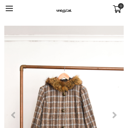
0
Previous
Next