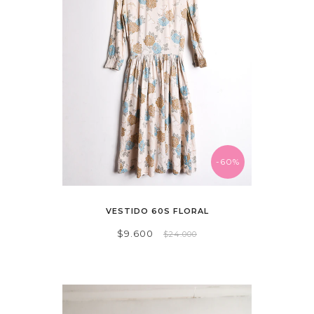
-60%
VESTIDO 60S FLORAL
$9.600
$24.000