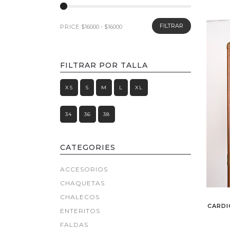
FILTRAR
PRICE:
FILTRAR POR TALLA
XS
S
M
L
XL
34
36
38
CATEGORIES
ACCESORIOS
CHAQUETAS
CHALECOS
CARDI
ENTERITOS
FALDAS