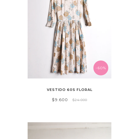
-60%
VESTIDO 60S FLORAL
$9.600
$24.000