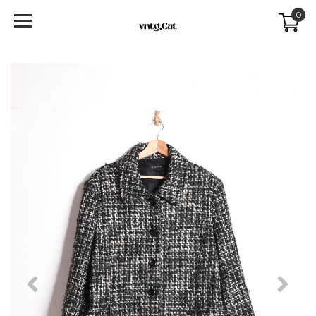
0
Previous
Next