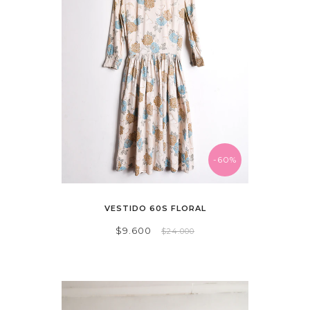
-60%
VESTIDO 60S FLORAL
$9.600
$24.000