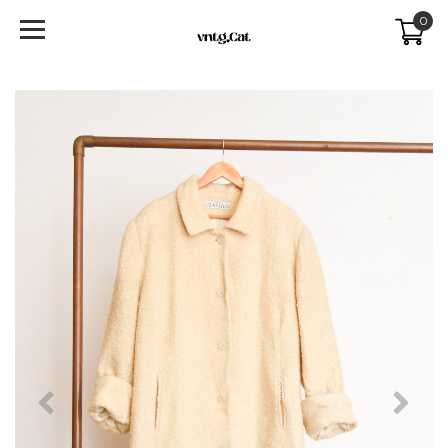
0
Previous
Next