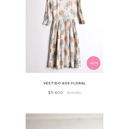
-60%
VESTIDO 60S FLORAL
$9.600
$24.000