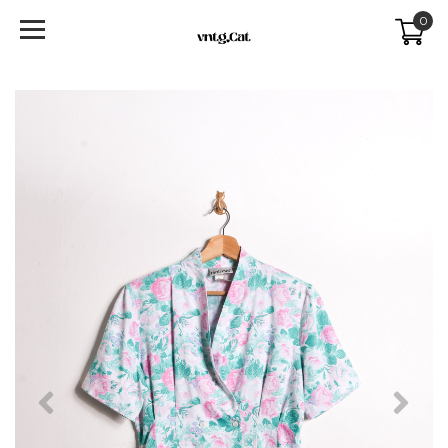
0
Previous
Next