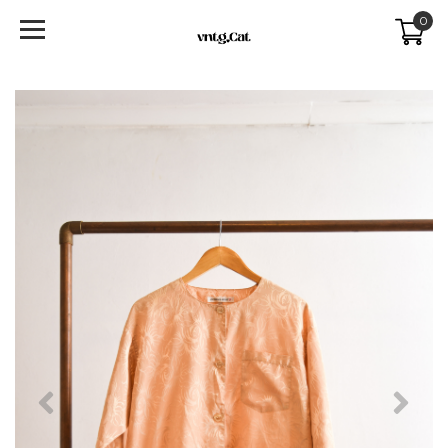
0
Previous
Next