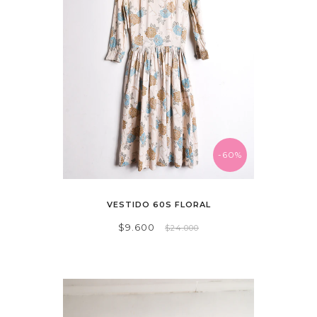
-60%
VESTIDO 60S FLORAL
$9.600
$24.000