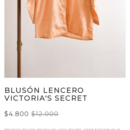
BLUSÓN LENCERO
VICTORIA'S SECRET
$4.800
$12.000
Hermoso blusón lencero en color dorado, tiene botones en el