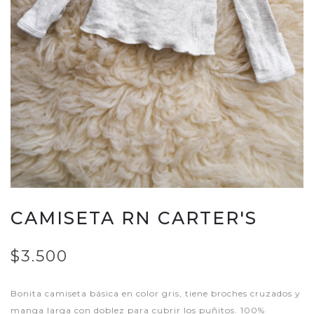
CAMISETA RN CARTER'S
$3.500
Bonita camiseta básica en color gris, tiene broches cruzados y
manga larga con doblez para cubrir los puñitos. 100%