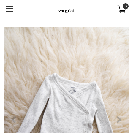
0
Previous
Next