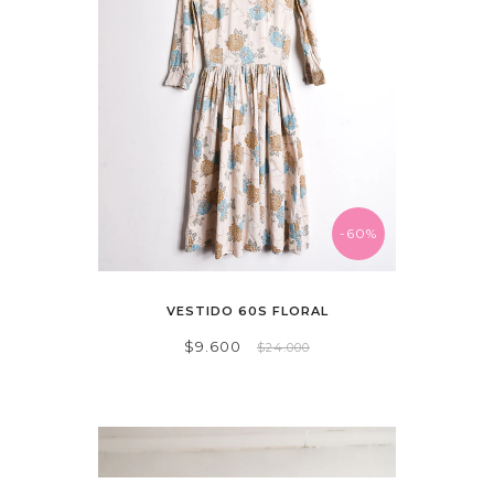
-60%
VESTIDO 60S FLORAL
$9.600
$24.000