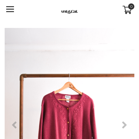
0
Previous
Next