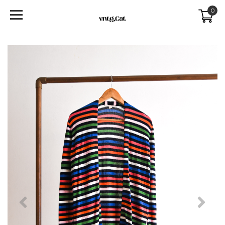
0
Previous
Next