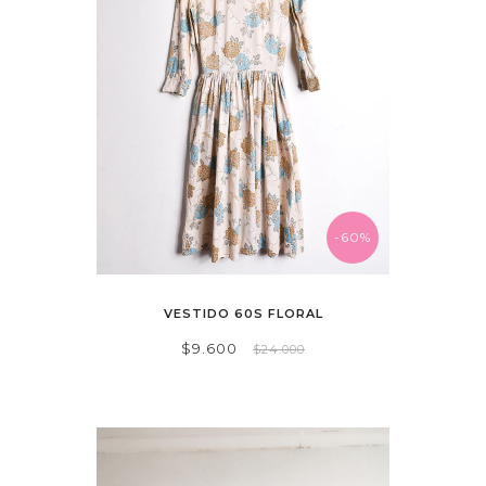
-60%
VESTIDO 60S FLORAL
$9.600
$24.000