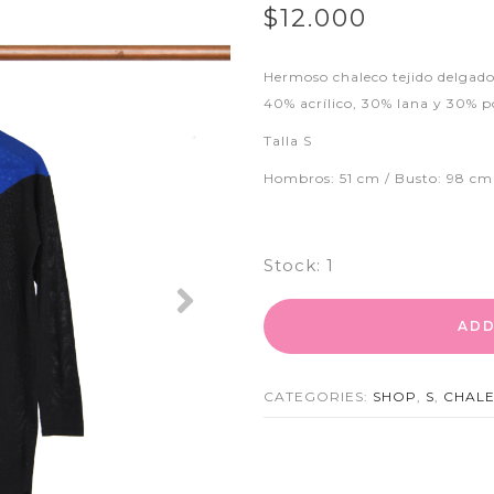
$12.000
Hermoso chaleco tejido delgado,
40% acrílico, 30% lana y 30% po
Talla S
Hombros: 51 cm / Busto: 98 cm 
Stock:
1
Next
ADD
CATEGORIES:
SHOP
,
S
,
CHAL