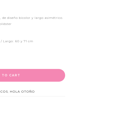
 de diseño bicolor y largo asimétrico.
liéster
/ Largo: 60 y 71 cm
 TO CART
ECOS
,
HOLA OTOÑO