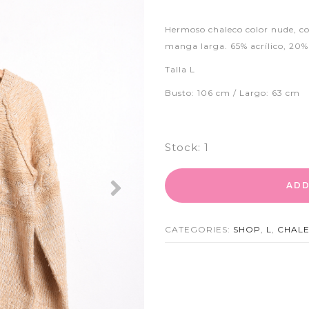
Hermoso chaleco color nude, co
manga larga. 65% acrílico, 20% 
Talla L
Busto: 106 cm / Largo: 63 cm
Stock:
1
ADD
Next
CATEGORIES:
SHOP
,
L
,
CHAL