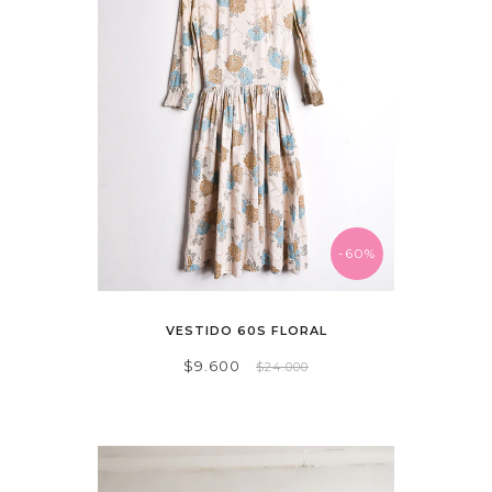
-60%
VESTIDO 60S FLORAL
$9.600
$24.000