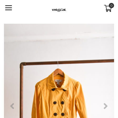
0
Previous
Next