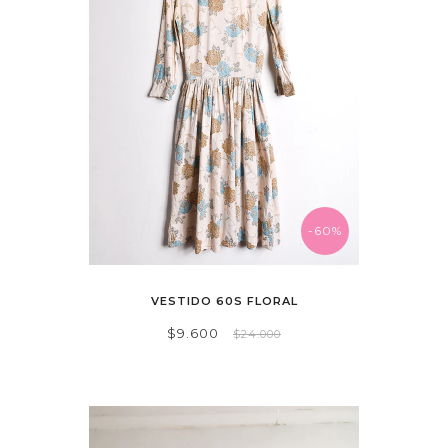
-60%
VESTIDO 60S FLORAL
$9.600
$24.000