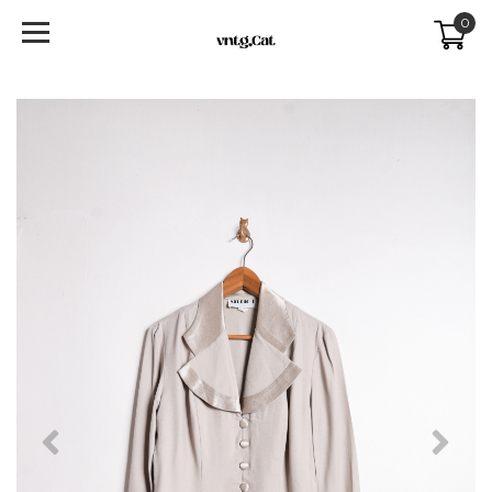
0
Previous
Next