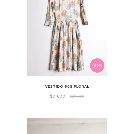
-60%
VESTIDO 60S FLORAL
$9.600
$24.000