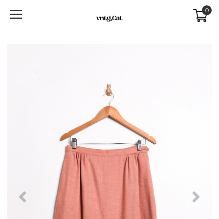
0
Previous
Next