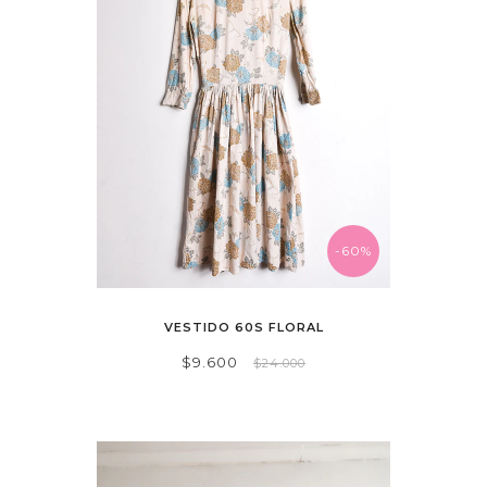
-60%
VESTIDO 60S FLORAL
$9.600
$24.000