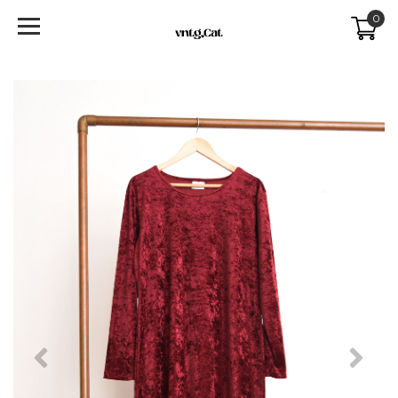
0
Previous
Next