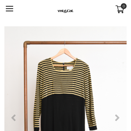
0
Previous
Next