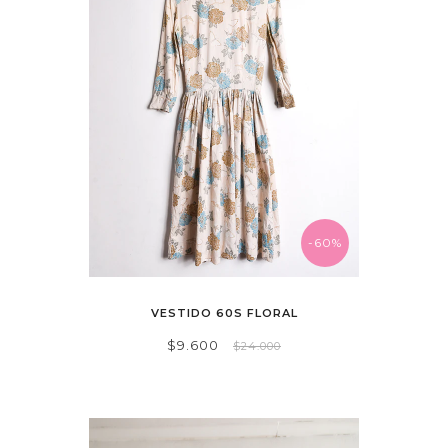
-60%
VESTIDO 60S FLORAL
$9.600
$24.000