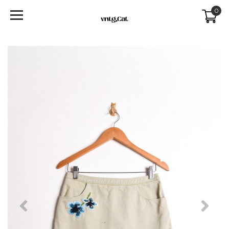
0
Previous
Next