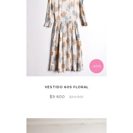
-60%
VESTIDO 60S FLORAL
$9.600
$24.000