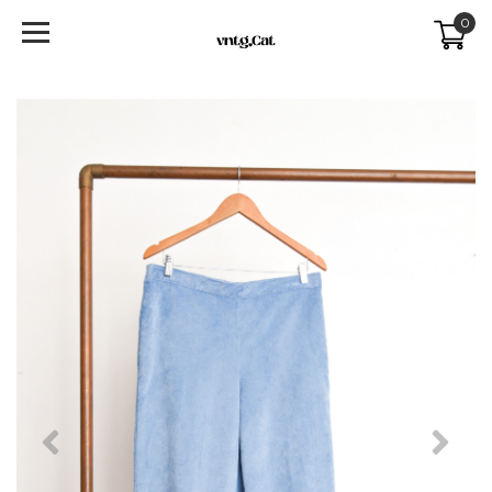
0
Previous
Next