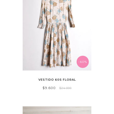
-60%
VESTIDO 60S FLORAL
$9.600
$24.000