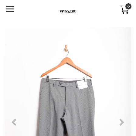
0
Previous
Next