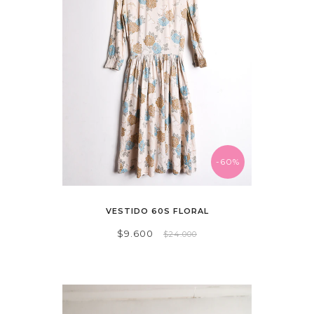
-60%
VESTIDO 60S FLORAL
$9.600
$24.000