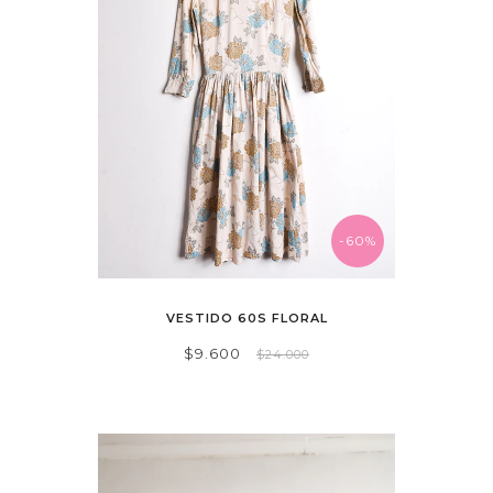
-60%
VESTIDO 60S FLORAL
$9.600
$24.000