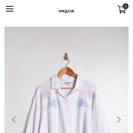
0
Previous
Next