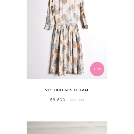
-60%
VESTIDO 60S FLORAL
$9.600
$24.000