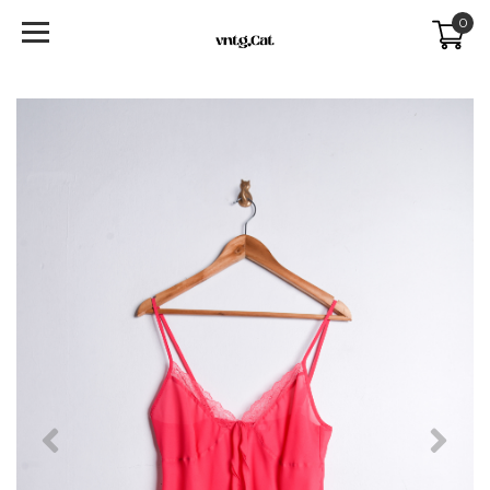
0
Previous
Next