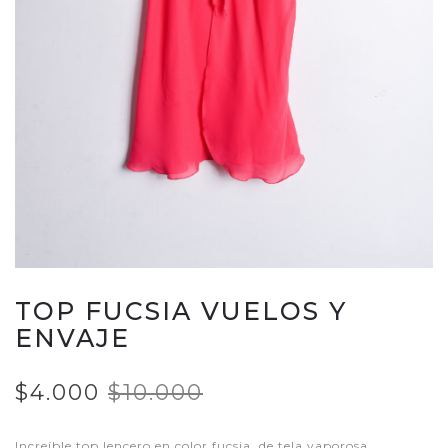
TOP FUCSIA VUELOS Y
ENVAJE
$4.000
$10.000
Increíble top lencero en color fucsia, de tela vaporosa