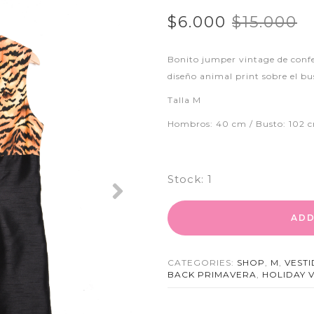
$6.000
$15.000
Bonito jumper vintage de confe
diseño animal print sobre el bus
Talla M
Hombros: 40 cm / Busto: 102 c
Stock:
1
Next
ADD
CATEGORIES:
SHOP
,
M
,
VEST
BACK PRIMAVERA
,
HOLIDAY 