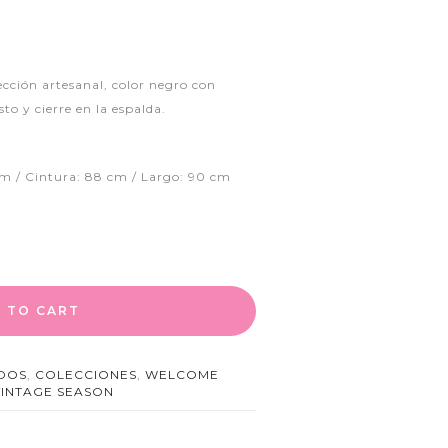
cción artesanal, color negro con
to y cierre en la espalda.
m / Cintura: 88 cm / Largo: 90 cm
 TO CART
IDOS
,
COLECCIONES
,
WELCOME
VINTAGE SEASON