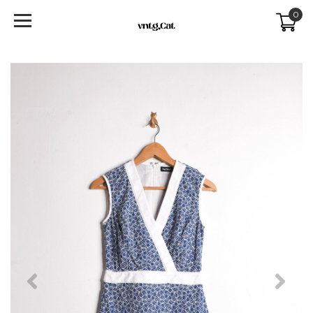
0
Previous
Next