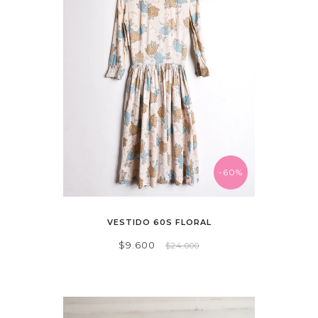
-60%
VESTIDO 60S FLORAL
$9.600
$24.000