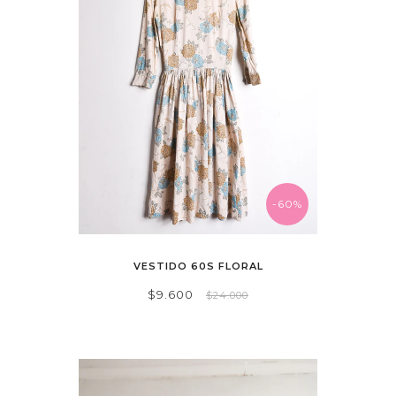
-60%
VESTIDO 60S FLORAL
$9.600
$24.000