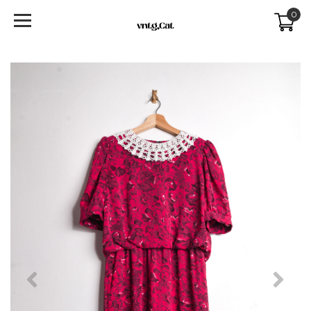
0
Previous
Next