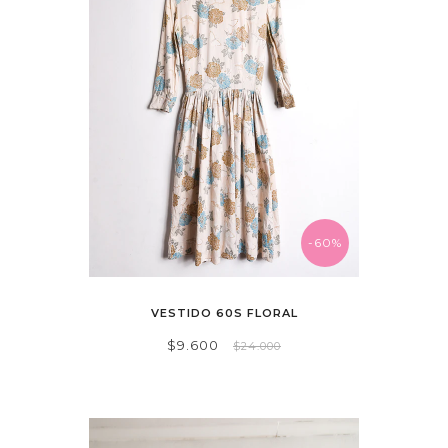
-60%
VESTIDO 60S FLORAL
$9.600
$24.000