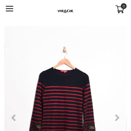
0
Previous
Next