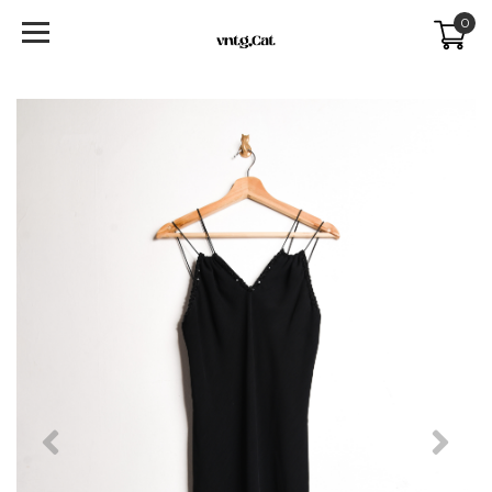
0
Previous
Next