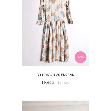
-60%
VESTIDO 60S FLORAL
$9.600
$24.000