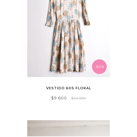
-60%
VESTIDO 60S FLORAL
$9.600
$24.000