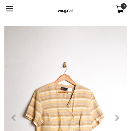
0
Previous
Next