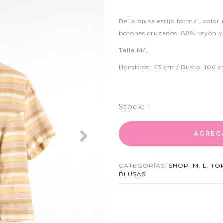
Bella blusa estilo formal, colo
botones cruzados. 88% rayón y 
Talla M/L
Hombros: 43 cm / Busto: 106 c
Stock:
1
AGREG
Next
CATEGORÍAS:
SHOP
,
M
,
L
,
TO
BLUSAS