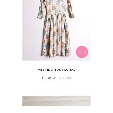
-60%
VESTIDO 60S FLORAL
$9.600
$24.000