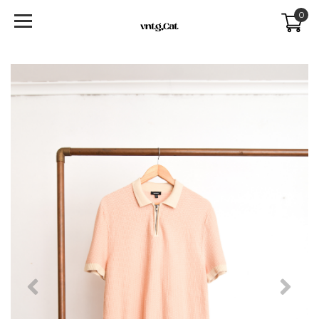
0
Previous
Next