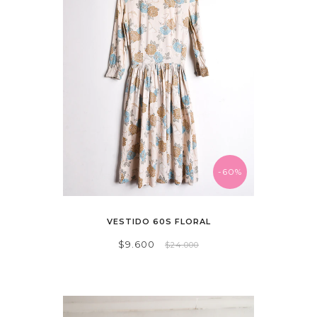
-60%
VESTIDO 60S FLORAL
$9.600
$24.000