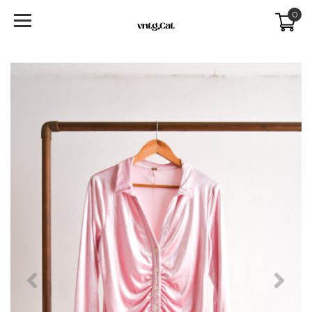
0
Previous
Next