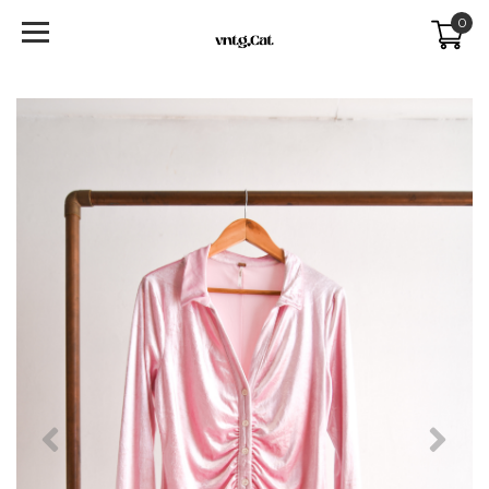
0
Previous
Next