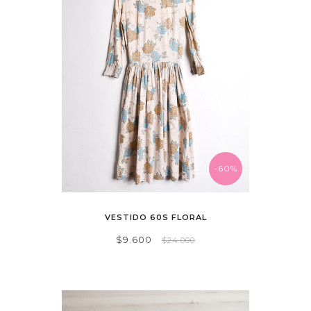
-60%
VESTIDO 60S FLORAL
$9.600
$24.000