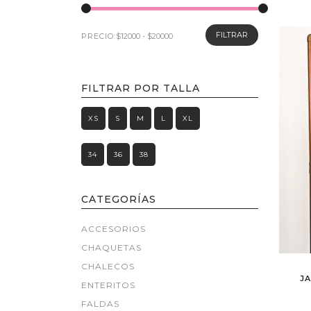
FILTRAR
PRECIO:
FILTRAR POR TALLA
XS
S
M
L
XL
34
36
38
CATEGORÍAS
ACCESORIOS
CHAQUETAS
CHALECOS
J
ENTERITOS
FALDAS