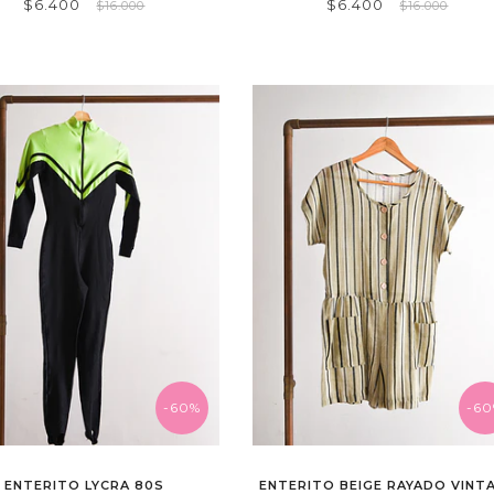
$6.400
$6.400
$16.000
$16.000
-60%
-6
ENTERITO LYCRA 80S
ENTERITO BEIGE RAYADO VINT