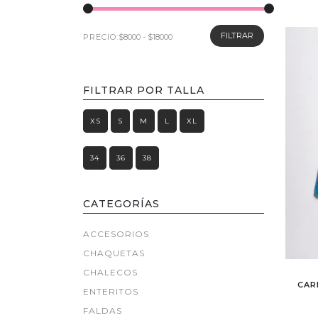
FILTRAR
PRECIO:
FILTRAR POR TALLA
XS
S
M
L
XL
34
36
38
CATEGORÍAS
ACCESORIOS
CHAQUETAS
CHALECOS
CAR
ENTERITOS
FALDAS