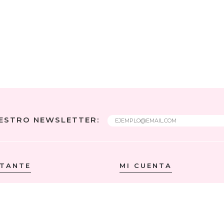
UESTRO NEWSLETTER:
RTANTE
MI CUENTA
ONES DE COMPRA
INICIAR SESIÓN
DE DESPACHO
DIRECCIÓN DE ENVÍO
DIRECCIÓN DE FACTURACIÓN