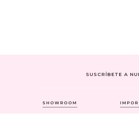
SUSCRÍBETE A N
SHOWROOM
IMPO
¿CÓMO LLEGAR?
CONDICI
HORARIO
TIEMPOS 