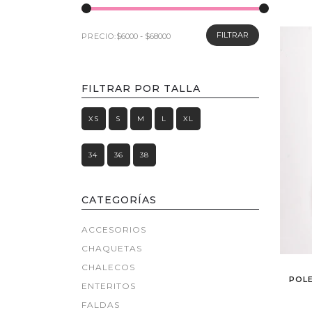
FILTRAR
PRECIO:
FILTRAR POR TALLA
XS
S
M
L
XL
34
36
38
CATEGORÍAS
ACCESORIOS
CHAQUETAS
CHALECOS
POL
ENTERITOS
FALDAS