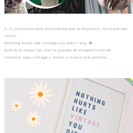
2. Si ya encontraste una prenda que te enamoró, no lo pienses
tanto!
Nothing hurts like vintage you didn’t buy 😭
Este es el mejor tip, me ha pasado de arrepentirme de
comprar algo vintage y volver y nunca más pillarlo.