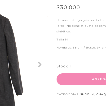
$30.000
Hermoso abrigo gris con botone
larga. No tiene etiqueta de com
sintético.
Talla M
Hombros: 38 cm / Busto: 94 cm
Stock:
1
Next
AGREG
CATEGORÍAS:
SHOP
,
M
,
CHAQ