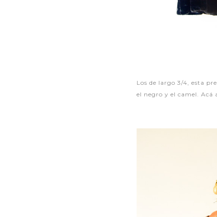
Los de largo 3/4, esta pr
el negro y el camel. Acá