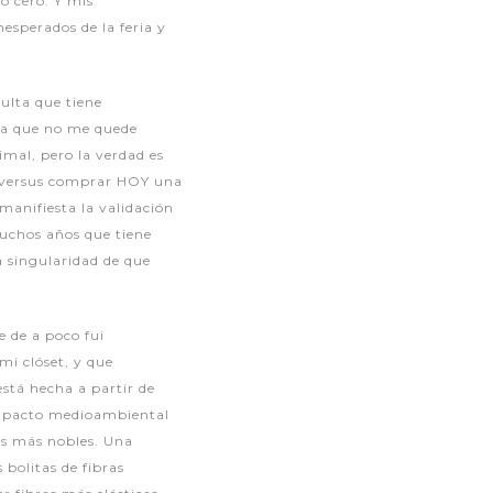
o cero. Y mis
esperados de la feria y
ulta que tiene
ara que no me quede
mal, pero la verdad es
s, versus comprar HOY una
manifiesta la validación
muchos años que tiene
a singularidad de que
e de a poco fui
mi clóset, y que
está hecha a partir de
n impacto medioambiental
as más nobles. Una
 bolitas de fibras