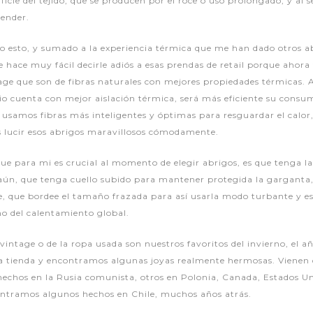
cie del tejido, que se producen por el roce o uso prolongado, y al se
render.
 esto, y sumado a la experiencia térmica que me han dado otros ab
e hace muy fácil decirle adiós a esas prendas de retail porque ahor
age que son de fibras naturales con mejores propiedades térmicas. A
icio cuenta con mejor aislación térmica, será más eficiente su consu
i usamos fibras más inteligentes y óptimas para resguardar el calo
lucir esos abrigos maravillosos cómodamente.
ue para mi es crucial al momento de elegir abrigos, es que tenga la
r aún, que tenga cuello subido para mantener protegida la gargant
, que bordee el tamaño frazada para así usarla modo turbante y e
mo del calentamiento global.
 vintage o de la ropa usada son nuestros favoritos del invierno, el
la tienda y encontramos algunas joyas realmente hermosas. Vienen 
echos en la Rusia comunista, otros en Polonia, Canada, Estados Un
ntramos algunos hechos en Chile, muchos años atrás.