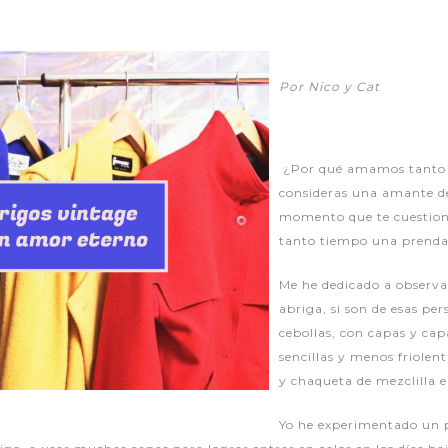
Por Nico y Cat
¿Por qué amamos tanto l
consideras una amante de
momento que te cuestion
tanto tiempo una prenda
Me he dedicado a observa
abriga, si son de esas pe
cebollas, con capas y cap
sencillas y menos friolen
y chaqueta de mezclilla e
Yo he experimentado un 