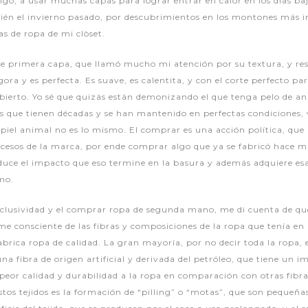
igo, a usar muchas capas para lograr entrar en calor en los días baj
cién el invierno pasado, por descubrimientos en los montones más in
as de ropa de mi clòset.
e primera capa, que llamó mucho mi atención por su textura, y res
ora y es perfecta. Es suave, es calentita, y con el corte perfecto p
ierto. Yo sé que quizás están demonizando el que tenga pelo de ani
as que tienen décadas y se han mantenido en perfectas condicione
iel animal no es lo mismo. El comprar es una acción política, que 
rocesos de la marca, por ende comprar algo que ya se fabricó hace 
reduce el impacto que eso termine en la basura y además adquiere es
mo.
exclusividad y el comprar ropa de segunda mano, me di cuenta de qu
e consciente de las fibras y composiciones de la ropa que tenía en 
brica ropa de calidad. La gran mayoría, por no decir toda la ropa, 
s una fibra de origen artificial y derivada del petróleo, que tiene u
peor calidad y durabilidad a la ropa en comparación con otras fibr
stos tejidos es la formación de “pilling” o “motas”, que son pequeñas