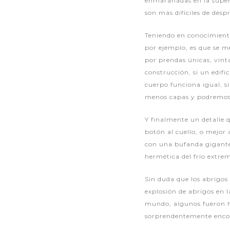
enmarañadas en la superfi
son más difíciles de desp
Teniendo en conocimiento
por ejemplo, es que se m
por prendas únicas, vint
construcción, si un edif
cuerpo funciona igual, s
menos capas y podremos 
Y finalmente un detalle q
botón al cuello, o mejo
con una bufanda gigante
hermética del frío extre
Sin duda que los abrigos
explosión de abrigos en 
mundo, algunos fueron h
sorprendentemente enco