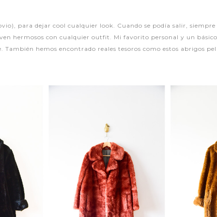
bvio), para dejar cool cualquier look. Cuando se podía salir, siempre
e ven hermosos con cualquier outfit. Mi favorito personal y un básic
e. También hemos encontrado reales tesoros como estos abrigos pel