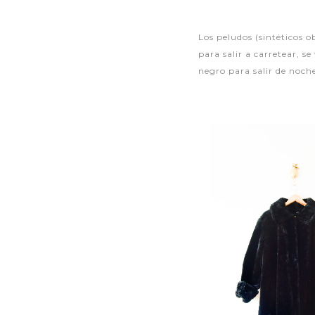
Los peludos (sintéticos o
para salir a carretear, s
negro para salir de noch