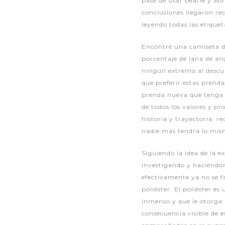
pasé de usar beatle y abr
conclusiones llegaron re
leyendo todas las etiquet
Encontré una camiseta d
porcentaje de lana de ang
ningún extremo al descub
que preferir estas prend
prenda nueva que tenga p
de todos los valores y p
historia y trayectoria, 
nadie más tendrá lo mis
Siguiendo la idea de la 
investigando y haciéndom
efectivamente ya no se fa
poliéster. El poliéster e
inmenso y que le otorga 
consecuencia visible de e