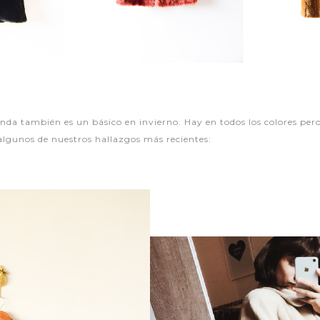
enda también es un básico en invierno. Hay en todos los colores per
 algunos de nuestros hallazgos más recientes: