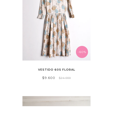
-60%
VESTIDO 60S FLORAL
$9.600
$24.000