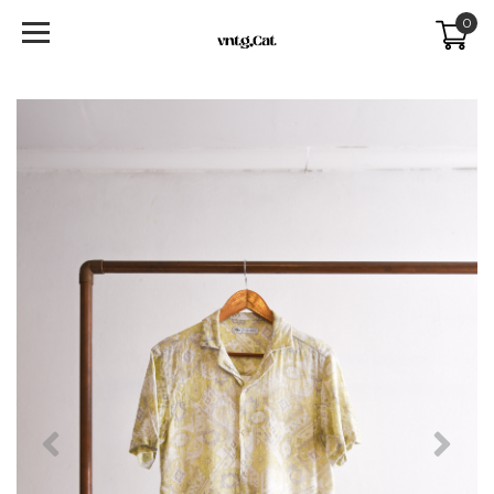
0
Previous
Next