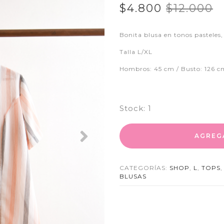
$4.800
$12.000
Bonita blusa en tonos pasteles
Talla L/XL
Hombros: 45 cm / Busto: 126 c
Stock:
1
AGREG
Next
CATEGORÍAS:
SHOP
,
L
,
TOPS
BLUSAS