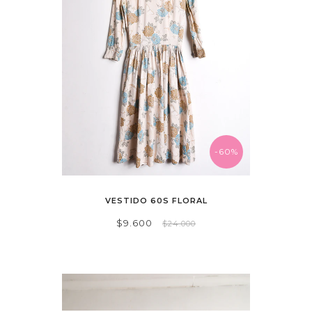
-60%
VESTIDO 60S FLORAL
$9.600
$24.000