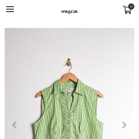
0
Previous
Next