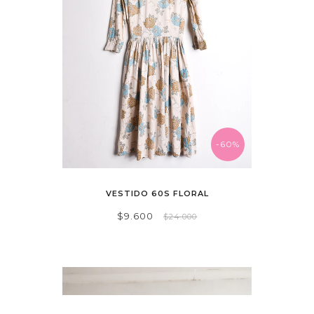
-60%
VESTIDO 60S FLORAL
$9.600
$24.000