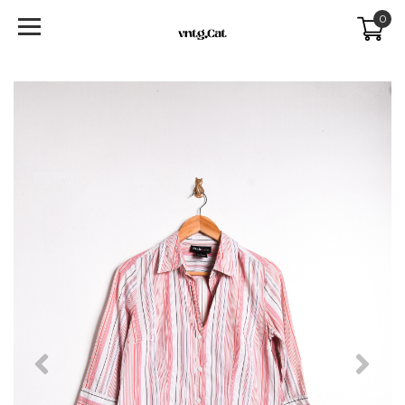
0
Previous
Next