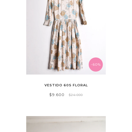
-60%
VESTIDO 60S FLORAL
$9.600
$24.000