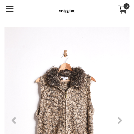
0
Previous
Next