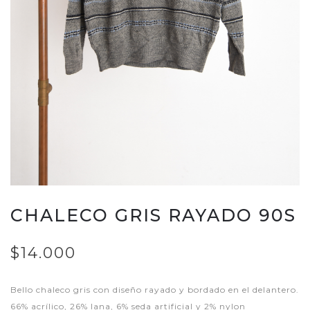
CHALECO GRIS RAYADO 90S
$14.000
Bello chaleco gris con diseño rayado y bordado en el delantero.
66% acrílico, 26% lana, 6% seda artificial y 2% nylon