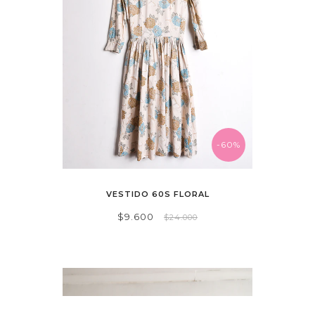
-60%
VESTIDO 60S FLORAL
$9.600
$24.000