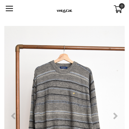
0
Previous
Next