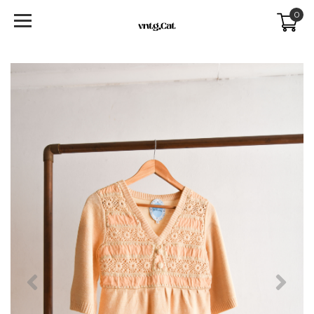
0
Previous
Next