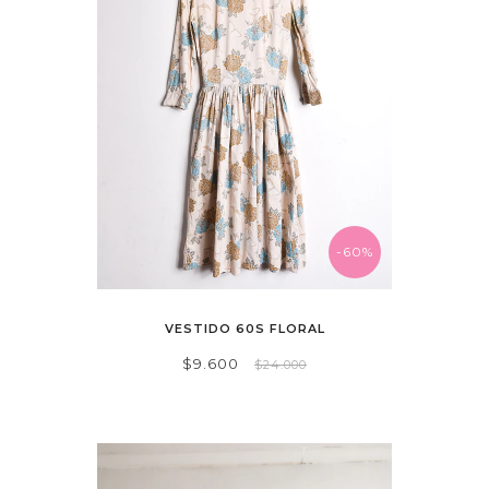
-60%
VESTIDO 60S FLORAL
$9.600
$24.000