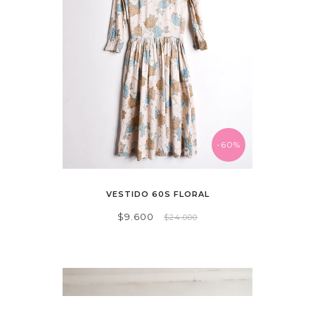
-60%
VESTIDO 60S FLORAL
$9.600
$24.000