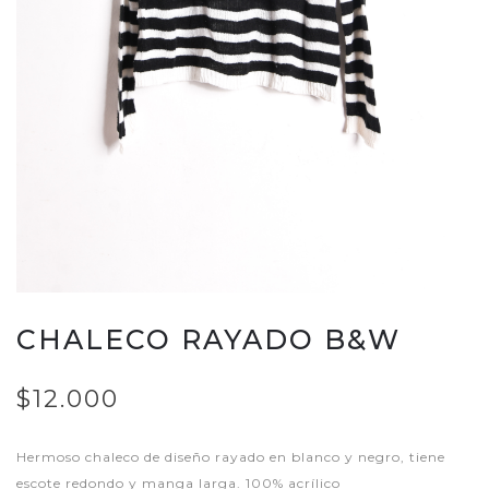
CHALECO RAYADO B&W
$12.000
Hermoso chaleco de diseño rayado en blanco y negro, tiene
escote redondo y manga larga. 100% acrílico