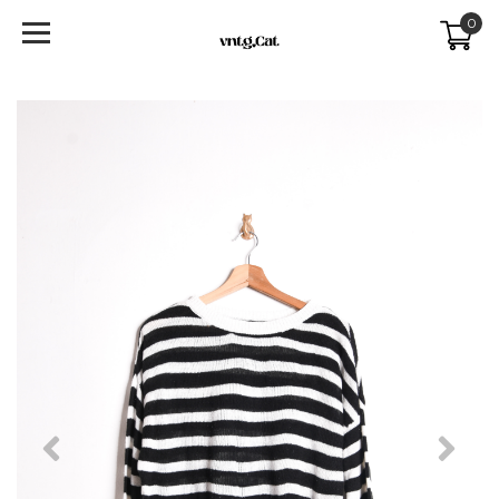
0
Previous
Next