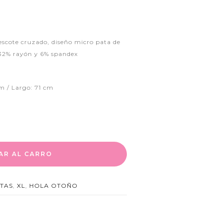
scote cruzado, diseño micro pata de
, 32% rayón y 6% spandex
m / Largo: 71 cm
AR AL CARRO
TAS
,
XL
,
HOLA OTOÑO