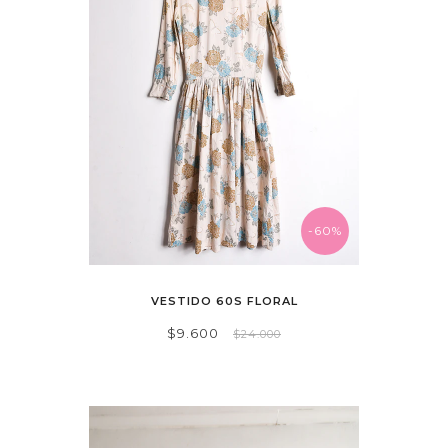
-60%
VESTIDO 60S FLORAL
$9.600
$24.000