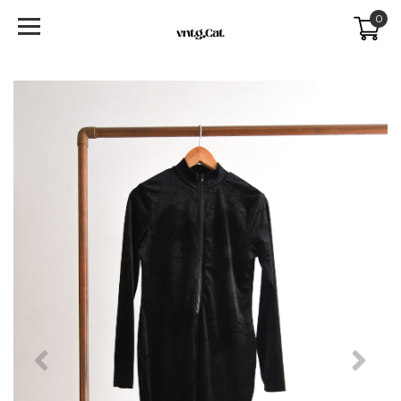
0
Previous
Next