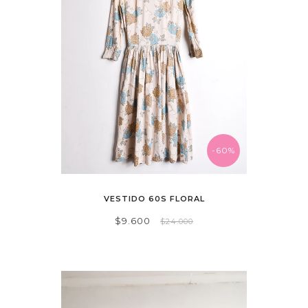
-60%
VESTIDO 60S FLORAL
$9.600
$24.000