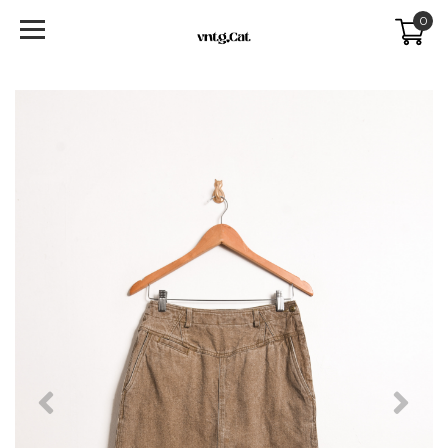
0
Previous
Next