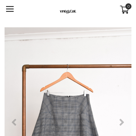
0
Previous
Next