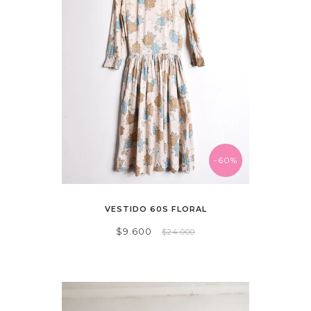
-60%
VESTIDO 60S FLORAL
$9.600
$24.000